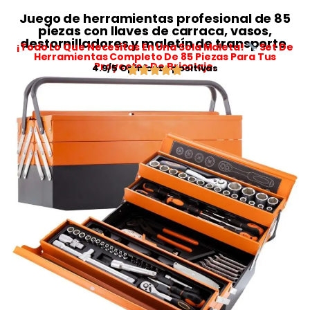
Juego de herramientas profesional de 85
piezas con llaves de carraca, vasos,
destornilladores y maletín de transporte.
¡Todo Lo Que Necesitas En Una Sola Maleta!
Set De
Herramientas Completo De 85 Piezas Para Tus
Proyectos De Bricolaje.
4.9/5 Opiniones positivas