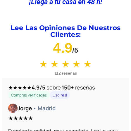
¡Llega a tu casa en 48 h!
Lee Las Opiniones De Nuestros
Clientes:
4.9
/5
★ ★ ★ ★ ★
112 reseñas
4,9/5
sobre
150+
reseñas
★★★★★
Compras verificadas
Uso real
Jorge
• Madrid
★★★★★
Excelente calidad, muy completo. Las llaves y