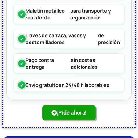
Maletín metálico
para transporte y
resistente
organización
Llaves de carraca, vasos y
de
destornilladores
precisión
Pago contra
sin costes
entrega
adicionales
Envío gratuito
en 24/48 h laborables
¡Pide ahora!