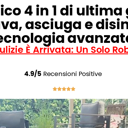
co 4 in 1 di ultima
ava, asciuga e disi
ecnologia avanzat
Pulizie È Arrivata: Un Solo R
4.9/5
Recensioni Positive