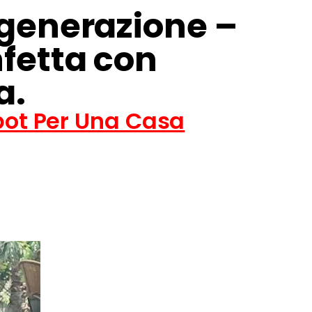
 generazione –
nfetta con
a.
obot Per Una Casa