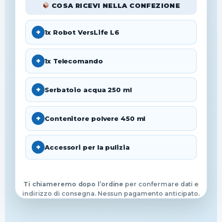
COSA RICEVI NELLA CONFEZIONE
+
1x Robot VersLife L6
+
1x Telecomando
+
Serbatoio acqua 250 ml
+
Contenitore polvere 450 ml
+
Accessori per la pulizia
Ti chiameremo dopo l’ordine
per confermare dati e
indirizzo di consegna. Nessun pagamento anticipato.