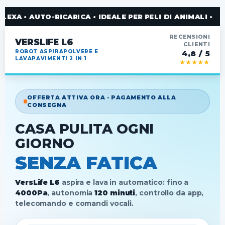
UTO-RICARICA • IDEALE PER PELI DI ANIMALI •
RECENSIONI
VERSLIFE L6
CLIENTI
ROBOT ASPIRAPOLVERE E
4,8 / 5
LAVAPAVIMENTI 2 IN 1
★★★★★
OFFERTA ATTIVA ORA · PAGAMENTO ALLA
CONSEGNA
CASA PULITA OGNI
GIORNO
SENZA FATICA
VersLife L6
aspira e lava in automatico: fino a
4000Pa
, autonomia
120 minuti
, controllo da app,
telecomando e comandi vocali.