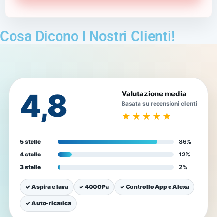
Cosa Dicono I Nostri Clienti!
4,8
Valutazione media
Basata su recensioni clienti
★★★★★
5 stelle
86%
4 stelle
12%
3 stelle
2%
✓ Aspira e lava
✓ 4000Pa
✓ Controllo App e Alexa
✓ Auto-ricarica