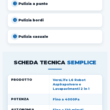
➌
Pulizia a punto
➍
Pulizia bordi
➎
Pulizia casuale
SCHEDA TECNICA
SEMPLICE
PRODOTTO
VersLife L6 Robot
Aspirapolvere e
Lavapavimenti 2 in 1
POTENZA
Fino a 4000Pa
AUTONOMIA
Fino a 120 minuti