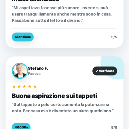
“Mi aspettavo facesse più rumore, invece si può
usare tranquillamente anche mentre sono in casa.
Passa bene sotto il letto e il divano.”
5/5
Silenzioso
Stefano F.
✓ Verificato
Padova
★★★★★
Buona aspirazione sui tappeti
“Sul tappeto a pelo corto aumenta la potenza e si
nota. Per casa mia è diventato un aiuto quotidiano.”
5/5
4000Pa