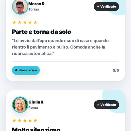
Marco R.
✓ Verificato
Torino
★★★★★
Parte e torna da solo
“Lo avvio dall'app quando esco di casa e quando
rientro il pavimento è pulito. Comoda anche la
ricarica automatica.”
5/5
Auto-ricarica
Giulia R.
✓ Verificato
Roma
★★★★★
Molto silenzioso