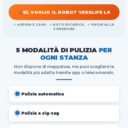
SÌ, VOGLIO IL ROBOT VERSLIFE L6
✓
ASPIRA E LAVA ·
✓
AUTO-RICARICA ·
✓
PAGHI ALLA
CONSEGNA
5 MODALITÀ DI PULIZIA
PER
OGNI STANZA
Non dispone di mappatura, ma puoi scegliere la
modalità più adatta tramite app o telecomando.
➊
Pulizia automatica
➋
Pulizia a zig-zag