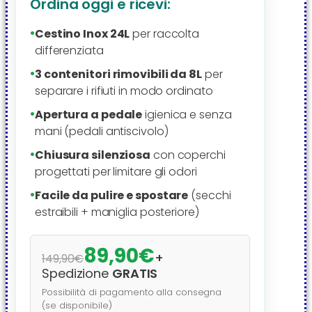
Ordina oggi e ricevi:
•
Cestino Inox 24L
per raccolta
differenziata
•
3 contenitori rimovibili da 8L
per
separare i rifiuti in modo ordinato
•
Apertura a pedale
igienica e senza
mani (pedali antiscivolo)
•
Chiusura silenziosa
con coperchi
progettati per limitare gli odori
•
Facile da pulire e spostare
(secchi
estraibili + maniglia posteriore)
89,90€
+
149,90€
Spedizione
GRATIS
Possibilità di pagamento alla consegna
(se disponibile)