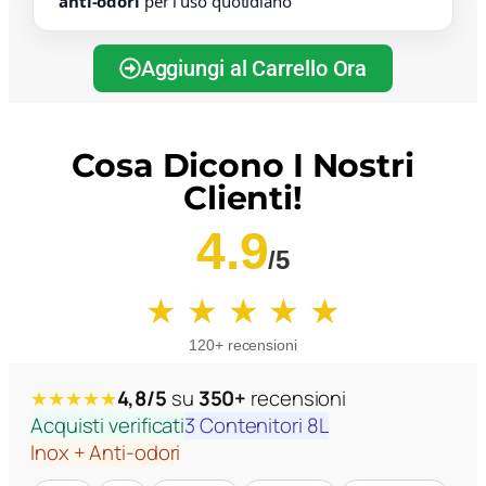
anti-odori
per l’uso quotidiano
Aggiungi al Carrello Ora
Cosa Dicono I Nostri
Clienti!
4.9
/5
★ ★ ★ ★ ★
120+ recensioni
4,8/5
su
350+
recensioni
★★★★★
Acquisti verificati
3 Contenitori 8L
Inox + Anti-odori