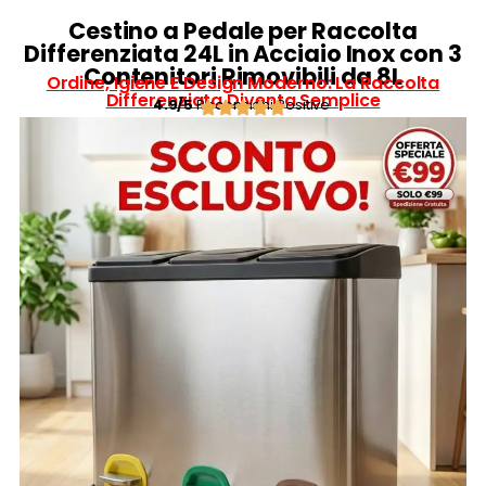
Cestino a Pedale per Raccolta
Differenziata 24L in Acciaio Inox con 3
Contenitori Rimovibili da 8L
Ordine, Igiene E Design Moderno: La Raccolta
Differenziata Diventa Semplice
4.9/5
Recensioni Positive