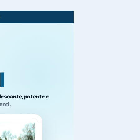
I
I
escante, potente e
enti.