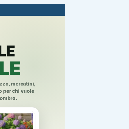
LE
ILE
zzo, mercatini,
 per chi vuole
gombro.