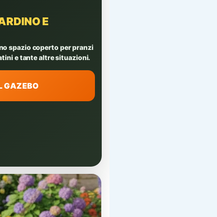
ARDINO E
uno spazio coperto per pranzi
atini e tante altre situazioni.
IL GAZEBO