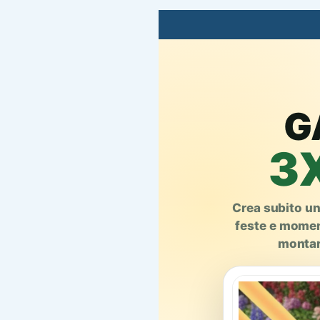
G
3X
Crea subito un
feste e momen
montar