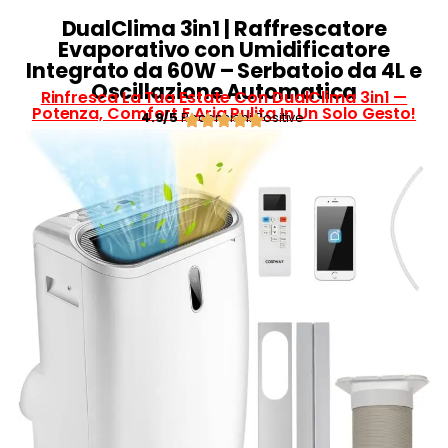
DualClima 3in1 | Raffrescatore
Evaporativo con Umidificatore
Integrato da 60W – Serbatoio da 4L e
Oscillazione Automatica
Rinfresca La Tua Estate Con DualClima 3in1 —
Potenza, Comfort E Aria Pulita In Un Solo Gesto!
4.9/5
Recensioni Positive