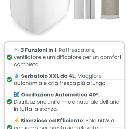
3 Funzioni in 1
: Raffrescatore,
ventilatore e umidificatore per un comfort
completo.
Serbatoio XXL da 4L
: Maggiore
autonomia e aria fresca più a lungo.
Oscillazione Automatica 40°
:
Distribuzione uniforme e naturale dell’aria
in tutta la stanza.
Silenzioso ed Efficiente
: Solo 60W di
consumo per prestazioni elevate e