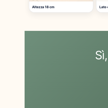
Altezza 18 cm
Lato 
Sì