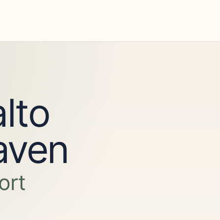
lto
aven
ort