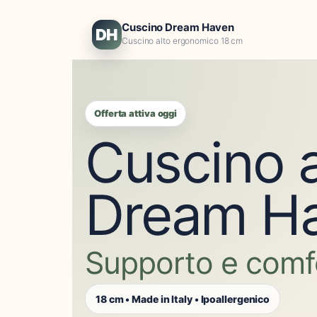
Cuscino Dream Haven
DH
Cuscino alto ergonomico 18 cm
Offerta attiva oggi
Cuscino a
Dream H
Supporto e comf
18 cm • Made in Italy • Ipoallergenico