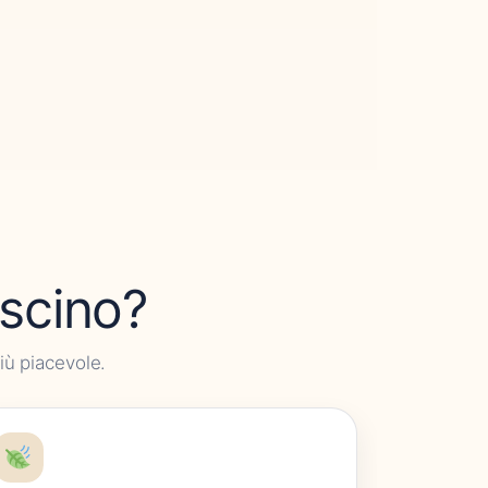
uscino?
iù piacevole.