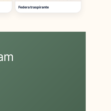
Federa traspirante
eam