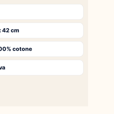
x 42 cm
100% cotone
va