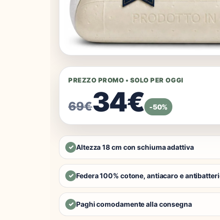
PREZZO PROMO • SOLO PER OGGI
34€
69€
-50%
Altezza 18 cm con schiuma adattiva
✓
Federa 100% cotone, antiacaro e antibatter
✓
Paghi comodamente alla consegna
✓