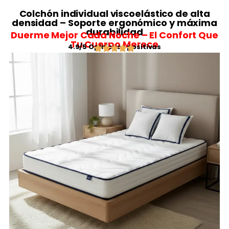
Colchón individual viscoelástico de alta
densidad – Soporte ergonómico y máxima
durabilidad
Duerme Mejor Cada Noche – El Confort Que
Tu Cuerpo Merece
4.9/5 Opiniones positivas