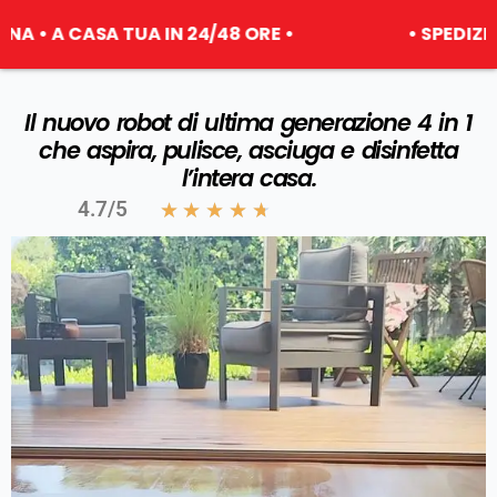
ASA TUA IN 24/48 ORE •
• SPEDIZIONE GRA
Il nuovo robot di ultima generazione 4 in 1
che aspira, pulisce, asciuga e disinfetta
l’intera casa.
4.7/5
★
★
★
★
★