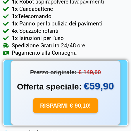
1x
Robot aspirapolvere lavapavimenti
1x
Caricabatterie
1x
Telecomando
1x
Panno per la pulizia dei pavimenti
4x
Spazzole rotanti
1x
Istruzioni per l'uso
Spedizione Gratuita 24/48 ore
Pagamento alla Consegna
Prezzo originale:
€ 149,00
€59,90
Offerta speciale:
RISPARMI € 90,10!